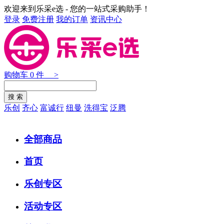
欢迎来到乐采e选 - 您的一站式采购助手！
登录
免费注册
我的订单
资讯中心
购物车
0
件 >
乐创
齐心
富诚行
纽曼
洗得宝
泛腾
全部商品
首页
乐创专区
活动专区