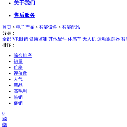
关于我们
售后服务
首页
>
电子产品
>
智能设备
>
智能配饰
分类：
全部
VR眼镜
健康监测
其他配件
体感车
无人机
运动跟踪器
智
排序：
综合排序
销量
价格
评价数
人气
新品
高毛利
热销
促销
0
购
物