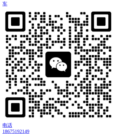
车
电话
18675192149