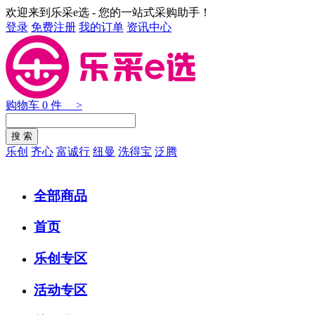
欢迎来到乐采e选 - 您的一站式采购助手！
登录
免费注册
我的订单
资讯中心
购物车
0
件 >
乐创
齐心
富诚行
纽曼
洗得宝
泛腾
全部商品
首页
乐创专区
活动专区