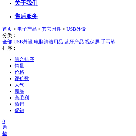
关于我们
售后服务
首页
>
电子产品
>
其它附件
>
USB外设
分类：
全部
USB外设
电脑清洁用品
蓝牙产品
视保屏
手写笔
排序：
综合排序
销量
价格
评价数
人气
新品
高毛利
热销
促销
0
购
物