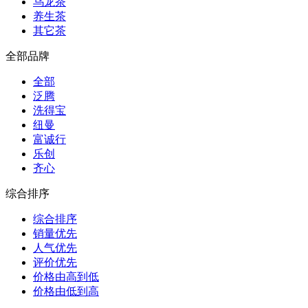
乌龙茶
养生茶
其它茶
全部品牌
全部
泛腾
洗得宝
纽曼
富诚行
乐创
齐心
综合排序
综合排序
销量优先
人气优先
评价优先
价格由高到低
价格由低到高