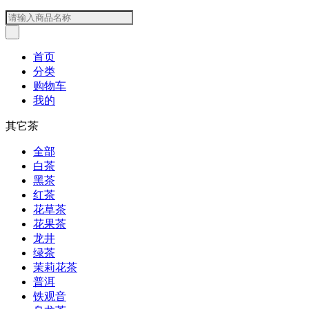
首页
分类
购物车
我的
其它茶
全部
白茶
黑茶
红茶
花草茶
花果茶
龙井
绿茶
茉莉花茶
普洱
铁观音