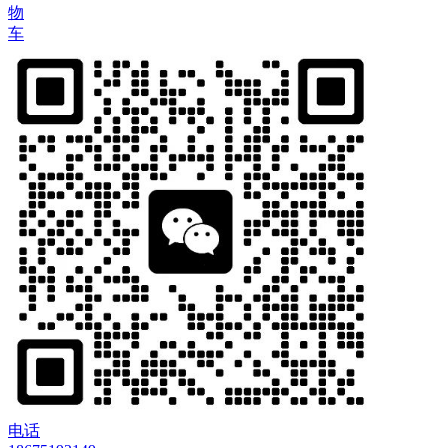
物
车
电话