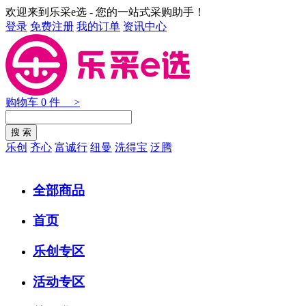
欢迎来到乐采e选 - 您的一站式采购助手！
登录
免费注册
我的订单
资讯中心
购物车
0
件 >
乐创
齐心
富诚行
纽曼
洗得宝
泛腾
全部商品
首页
乐创专区
活动专区