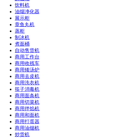
饮料机
油烟净化器
展示柜
章鱼丸机
蒸柜
制冰机
煮面桶
自动售货机
商用工作台
商用收残车
商用矮汤炉
商用去皮机
商用洗衣机
筷子消毒机
商用面条机
商用切菜机
商用拌馅机
商用和面机
商用打蛋器
商用油烟机
炒货机