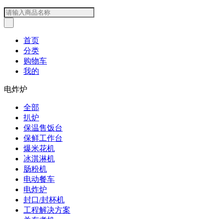
首页
分类
购物车
我的
电炸炉
全部
扒炉
保温售饭台
保鲜工作台
爆米花机
冰淇淋机
肠粉机
电动餐车
电炸炉
封口/封杯机
工程解决方案