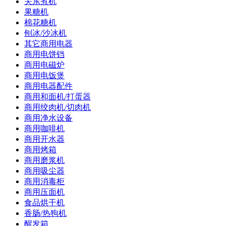
关东煮机
果糖机
棉花糖机
刨冰/沙冰机
其它商用电器
商用电饼铛
商用电磁炉
商用电饭煲
商用电器配件
商用和面机/打蛋器
商用绞肉机/切肉机
商用净水设备
商用咖啡机
商用开水器
商用烤箱
商用磨浆机
商用吸尘器
商用消毒柜
商用压面机
食品烘干机
香肠/热狗机
醒发箱