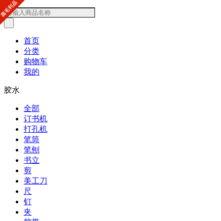
首页
分类
购物车
我的
胶水
全部
订书机
打孔机
笔筒
笔刨
书立
剪
美工刀
尺
钉
夹