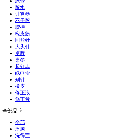
胶带
胶水
计算器
不干胶
胶棒
橡皮筋
回形针
大头针
桌牌
桌签
起钉器
纸巾盒
别针
橡皮
修正液
修正带
全部品牌
全部
泛腾
洗得宝