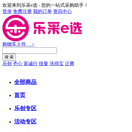
欢迎来到乐采e选 - 您的一站式采购助手！
登录
免费注册
我的订单
资讯中心
购物车
0
件 >
乐创
齐心
富诚行
纽曼
洗得宝
泛腾
全部商品
首页
乐创专区
活动专区