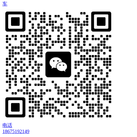
车
电话
18675192149