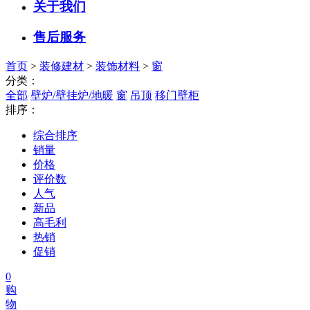
关于我们
售后服务
首页
>
装修建材
>
装饰材料
>
窗
分类：
全部
壁炉/壁挂炉/地暖
窗
吊顶
移门壁柜
排序：
综合排序
销量
价格
评价数
人气
新品
高毛利
热销
促销
0
购
物