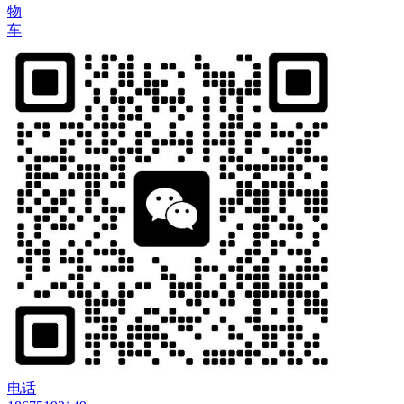
物
车
电话