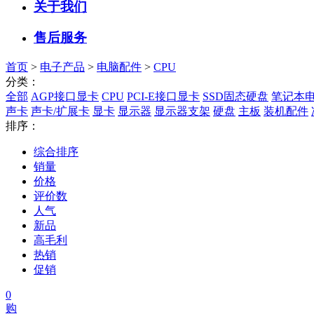
关于我们
售后服务
首页
>
电子产品
>
电脑配件
>
CPU
分类：
全部
AGP接口显卡
CPU
PCI-E接口显卡
SSD固态硬盘
笔记本
声卡
声卡/扩展卡
显卡
显示器
显示器支架
硬盘
主板
装机配件
排序：
综合排序
销量
价格
评价数
人气
新品
高毛利
热销
促销
0
购