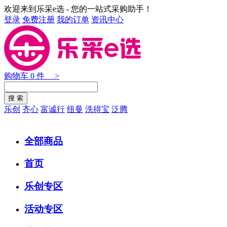
欢迎来到乐采e选 - 您的一站式采购助手！
登录
免费注册
我的订单
资讯中心
购物车
0
件 >
乐创
齐心
富诚行
纽曼
洗得宝
泛腾
全部商品
首页
乐创专区
活动专区