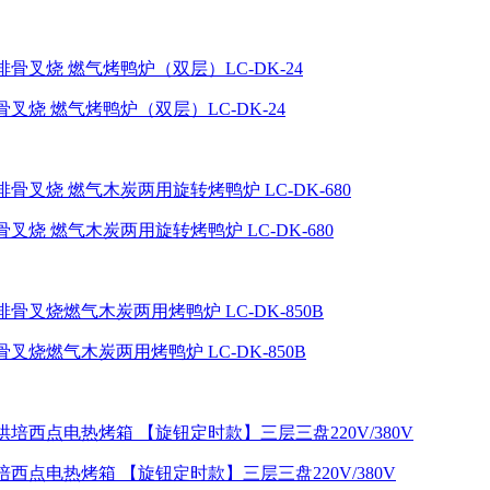
烧 燃气烤鸭炉（双层）LC-DK-24
烧 燃气木炭两用旋转烤鸭炉 LC-DK-680
烧燃气木炭两用烤鸭炉 LC-DK-850B
西点电热烤箱 【旋钮定时款】三层三盘220V/380V