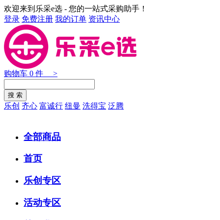
欢迎来到乐采e选 - 您的一站式采购助手！
登录
免费注册
我的订单
资讯中心
购物车
0
件 >
乐创
齐心
富诚行
纽曼
洗得宝
泛腾
全部商品
首页
乐创专区
活动专区