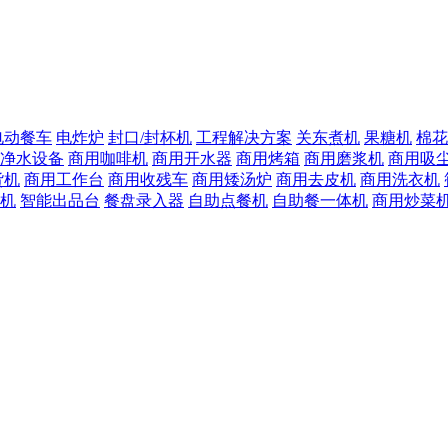
电动餐车
电炸炉
封口/封杯机
工程解决方案
关东煮机
果糖机
棉花
净水设备
商用咖啡机
商用开水器
商用烤箱
商用磨浆机
商用吸
货机
商用工作台
商用收残车
商用矮汤炉
商用去皮机
商用洗衣机
机
智能出品台
餐盘录入器
自助点餐机
自助餐一体机
商用炒菜