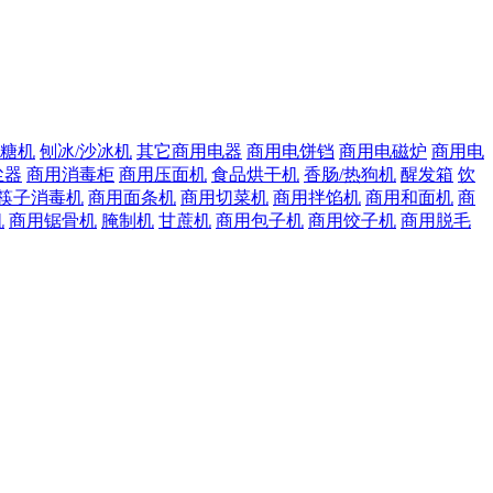
糖机
刨冰/沙冰机
其它商用电器
商用电饼铛
商用电磁炉
商用电
尘器
商用消毒柜
商用压面机
食品烘干机
香肠/热狗机
醒发箱
饮
筷子消毒机
商用面条机
商用切菜机
商用拌馅机
商用和面机
商
机
商用锯骨机
腌制机
甘蔗机
商用包子机
商用饺子机
商用脱毛