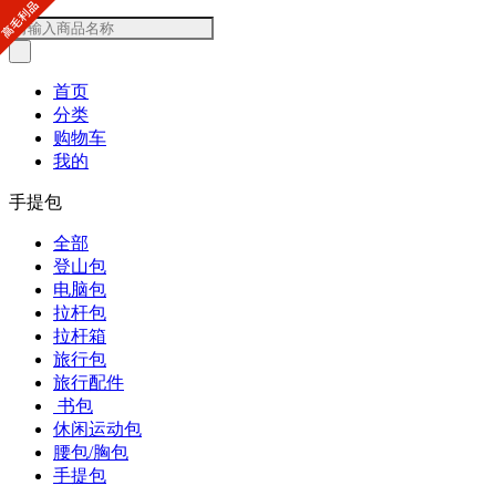
首页
分类
购物车
我的
手提包
全部
登山包
电脑包
拉杆包
拉杆箱
旅行包
旅行配件
书包
休闲运动包
腰包/胸包
手提包