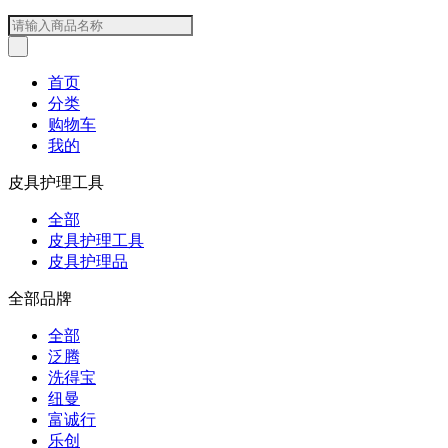
首页
分类
购物车
我的
皮具护理工具
全部
皮具护理工具
皮具护理品
全部品牌
全部
泛腾
洗得宝
纽曼
富诚行
乐创