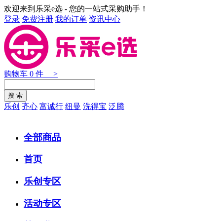
欢迎来到乐采e选 - 您的一站式采购助手！
登录
免费注册
我的订单
资讯中心
购物车
0
件 >
乐创
齐心
富诚行
纽曼
洗得宝
泛腾
全部商品
首页
乐创专区
活动专区