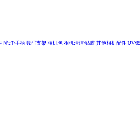
闪光灯/手柄
数码支架
相机包
相机清洁/贴膜
其他相机配件
UV镜