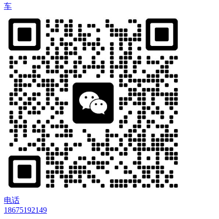
车
电话
18675192149