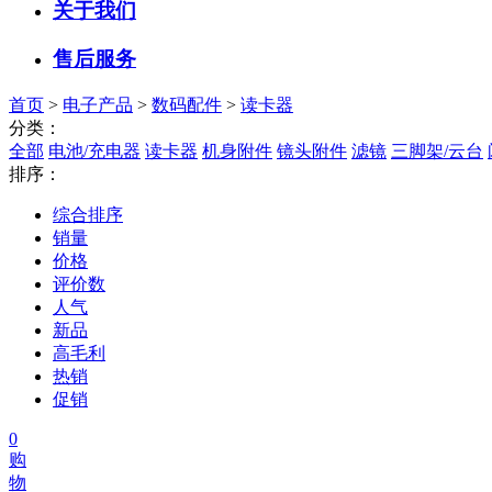
关于我们
售后服务
首页
>
电子产品
>
数码配件
>
读卡器
分类：
全部
电池/充电器
读卡器
机身附件
镜头附件
滤镜
三脚架/云台
排序：
综合排序
销量
价格
评价数
人气
新品
高毛利
热销
促销
0
购
物