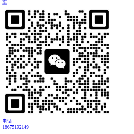
车
电话
18675192149