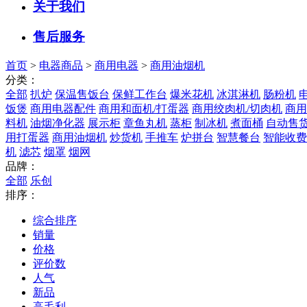
关于我们
售后服务
首页
>
电器商品
>
商用电器
>
商用油烟机
分类：
全部
扒炉
保温售饭台
保鲜工作台
爆米花机
冰淇淋机
肠粉机
饭煲
商用电器配件
商用和面机/打蛋器
商用绞肉机/切肉机
商用
料机
油烟净化器
展示柜
章鱼丸机
蒸柜
制冰机
煮面桶
自动售
用打蛋器
商用油烟机
炒货机
手推车
炉拼台
智慧餐台
智能收费
机
滤芯
烟罩
烟网
品牌：
全部
乐创
排序：
综合排序
销量
价格
评价数
人气
新品
高毛利