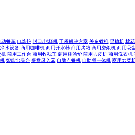
电动餐车
电炸炉
封口/封杯机
工程解决方案
关东煮机
果糖机
棉花
净水设备
商用咖啡机
商用开水器
商用烤箱
商用磨浆机
商用吸
货机
商用工作台
商用收残车
商用矮汤炉
商用去皮机
商用洗衣机
机
智能出品台
餐盘录入器
自助点餐机
自助餐一体机
商用炒菜