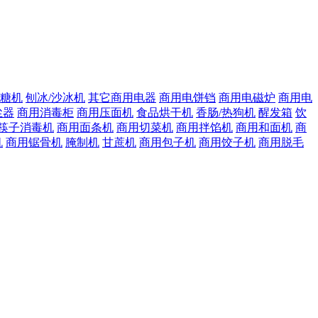
糖机
刨冰/沙冰机
其它商用电器
商用电饼铛
商用电磁炉
商用电
尘器
商用消毒柜
商用压面机
食品烘干机
香肠/热狗机
醒发箱
饮
筷子消毒机
商用面条机
商用切菜机
商用拌馅机
商用和面机
商
机
商用锯骨机
腌制机
甘蔗机
商用包子机
商用饺子机
商用脱毛