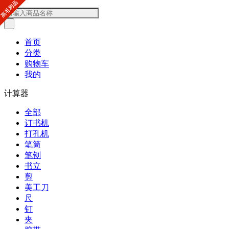
首页
分类
购物车
我的
计算器
全部
订书机
打孔机
笔筒
笔刨
书立
剪
美工刀
尺
钉
夹