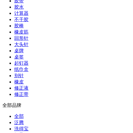
胶带
胶水
计算器
不干胶
胶棒
橡皮筋
回形针
大头针
桌牌
桌签
起钉器
纸巾盒
别针
橡皮
修正液
修正带
全部品牌
全部
泛腾
洗得宝