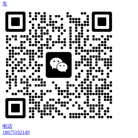
车
电话
18675192149