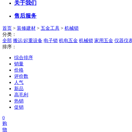
关于我们
售后服务
首页
>
装修建材
>
五金工具
>
机械锁
分类：
全部
搬运/起重设备
电子锁
机电五金
机械锁
家用五金
仪器仪
排序：
综合排序
销量
价格
评价数
人气
新品
高毛利
热销
促销
0
购
物