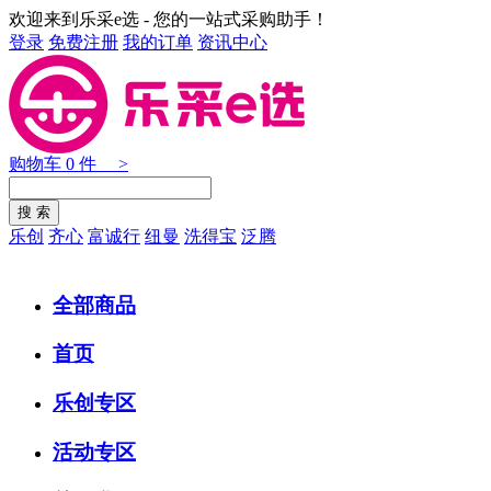
欢迎来到乐采e选 - 您的一站式采购助手！
登录
免费注册
我的订单
资讯中心
购物车
0
件 >
乐创
齐心
富诚行
纽曼
洗得宝
泛腾
全部商品
首页
乐创专区
活动专区