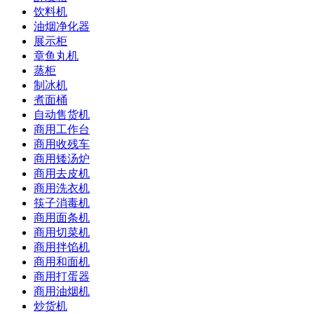
饮料机
油烟净化器
展示柜
章鱼丸机
蒸柜
制冰机
煮面桶
自动售货机
商用工作台
商用收残车
商用矮汤炉
商用去皮机
商用洗衣机
筷子消毒机
商用面条机
商用切菜机
商用拌馅机
商用和面机
商用打蛋器
商用油烟机
炒货机