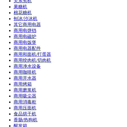
关东煮机
果糖机
棉花糖机
刨冰/沙冰机
其它商用电器
商用电饼铛
商用电磁炉
商用电饭煲
商用电器配件
商用和面机/打蛋器
商用绞肉机/切肉机
商用净水设备
商用咖啡机
商用开水器
商用烤箱
商用磨浆机
商用吸尘器
商用消毒柜
商用压面机
食品烘干机
香肠/热狗机
醒发箱