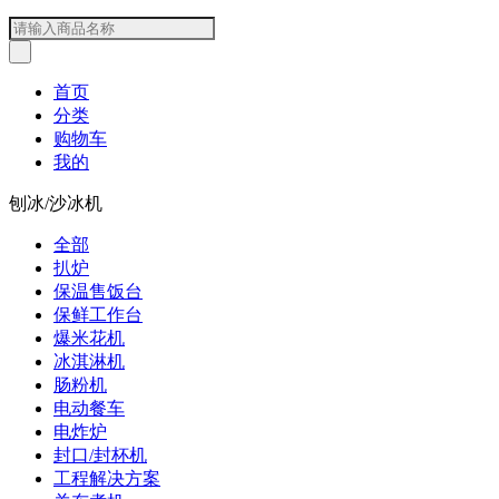
首页
分类
购物车
我的
刨冰/沙冰机
全部
扒炉
保温售饭台
保鲜工作台
爆米花机
冰淇淋机
肠粉机
电动餐车
电炸炉
封口/封杯机
工程解决方案