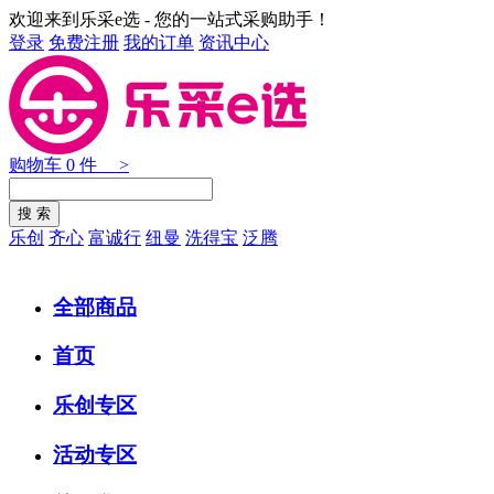
欢迎来到乐采e选 - 您的一站式采购助手！
登录
免费注册
我的订单
资讯中心
购物车
0
件 >
乐创
齐心
富诚行
纽曼
洗得宝
泛腾
全部商品
首页
乐创专区
活动专区