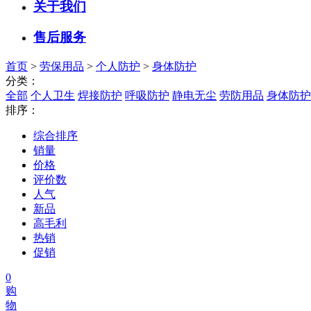
关于我们
售后服务
首页
>
劳保用品
>
个人防护
>
身体防护
分类：
全部
个人卫生
焊接防护
呼吸防护
静电无尘
劳防用品
身体防护
排序：
综合排序
销量
价格
评价数
人气
新品
高毛利
热销
促销
0
购
物