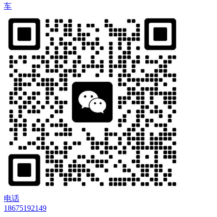
车
电话
18675192149