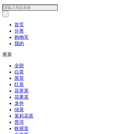
首页
分类
购物车
我的
黑茶
全部
白茶
黑茶
红茶
花草茶
花果茶
龙井
绿茶
茉莉花茶
普洱
铁观音