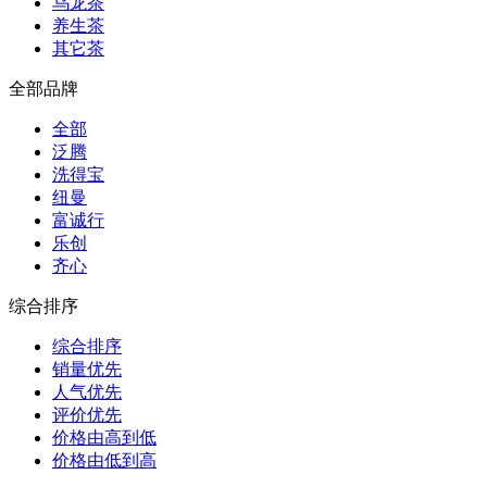
乌龙茶
养生茶
其它茶
全部品牌
全部
泛腾
洗得宝
纽曼
富诚行
乐创
齐心
综合排序
综合排序
销量优先
人气优先
评价优先
价格由高到低
价格由低到高