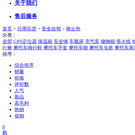
关于我们
售后服务
首页
>
日用百货
>
安全自驾
>
骑士包
分类：
全部
GPS定位器
保温箱
安全锤
车载床
充气泵
储物箱
搭火线
行裤
摩托车骑行鞋
摩托车手套
摩托车锁
摩托车头盔
摩托车尾
排序：
综合排序
销量
价格
评价数
人气
新品
高毛利
热销
促销
0
购