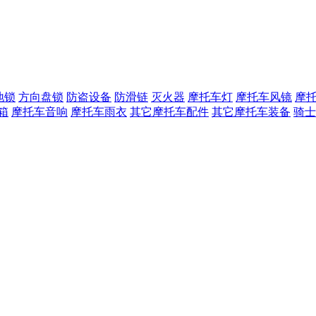
地锁
方向盘锁
防盗设备
防滑链
灭火器
摩托车灯
摩托车风镜
摩
箱
摩托车音响
摩托车雨衣
其它摩托车配件
其它摩托车装备
骑士