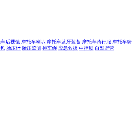
托车后视镜
摩托车喇叭
摩托车蓝牙装备
摩托车骑行服
摩托车骑
包
胎压计
胎压监测
拖车绳
应急救援
中控锁
自驾野营