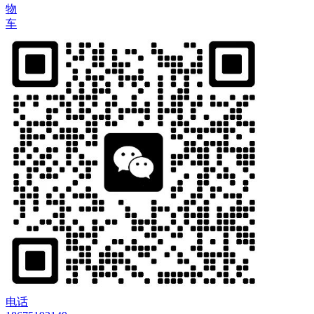
物
车
电话