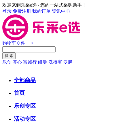
欢迎来到乐采e选 - 您的一站式采购助手！
登录
免费注册
我的订单
资讯中心
购物车
0
件 >
乐创
齐心
富诚行
纽曼
洗得宝
泛腾
全部商品
首页
乐创专区
活动专区