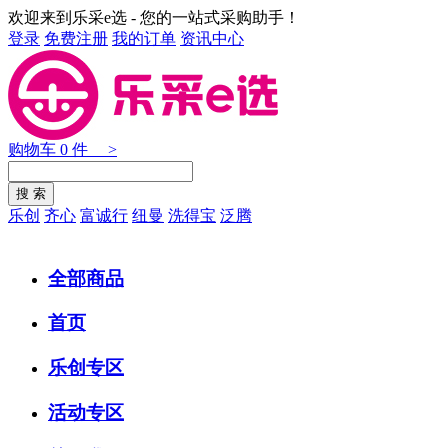
欢迎来到乐采e选 - 您的一站式采购助手！
登录
免费注册
我的订单
资讯中心
购物车
0
件 >
乐创
齐心
富诚行
纽曼
洗得宝
泛腾
全部商品
首页
乐创专区
活动专区