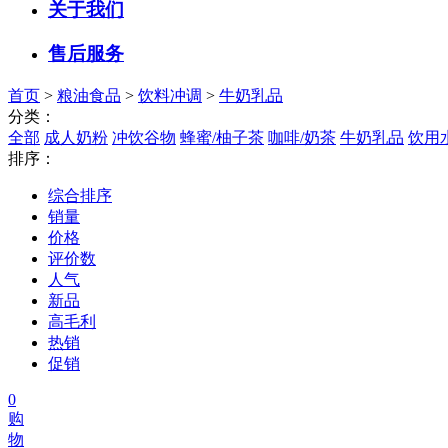
关于我们
售后服务
首页
>
粮油食品
>
饮料冲调
>
牛奶乳品
分类：
全部
成人奶粉
冲饮谷物
蜂蜜/柚子茶
咖啡/奶茶
牛奶乳品
饮用
排序：
综合排序
销量
价格
评价数
人气
新品
高毛利
热销
促销
0
购
物