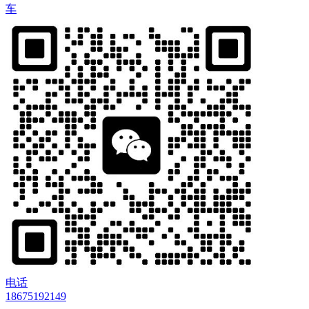
车
电话
18675192149