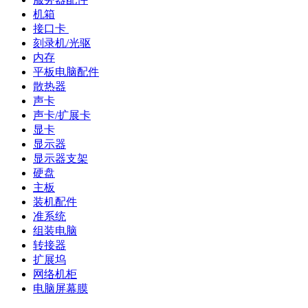
机箱
接口卡
刻录机/光驱
内存
平板电脑配件
散热器
声卡
声卡/扩展卡
显卡
显示器
显示器支架
硬盘
主板
装机配件
准系统
组装电脑
转接器
扩展坞
网络机柜
电脑屏幕膜