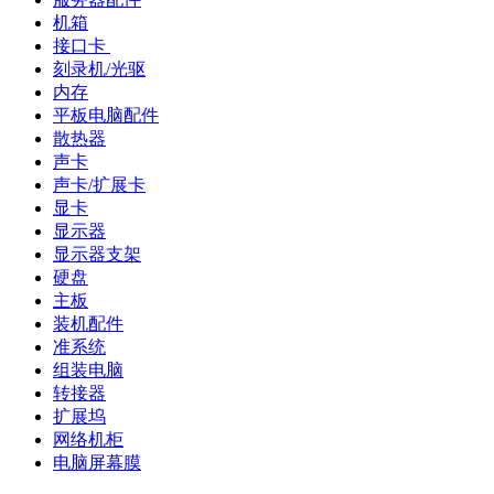
机箱
接口卡
刻录机/光驱
内存
平板电脑配件
散热器
声卡
声卡/扩展卡
显卡
显示器
显示器支架
硬盘
主板
装机配件
准系统
组装电脑
转接器
扩展坞
网络机柜
电脑屏幕膜