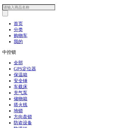
首页
分类
购物车
我的
中控锁
全部
GPS定位器
保温箱
安全锤
车载床
充气泵
储物箱
搭火线
地锁
方向盘锁
防盗设备