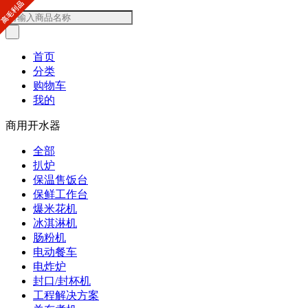
首页
分类
购物车
我的
商用开水器
全部
扒炉
保温售饭台
保鲜工作台
爆米花机
冰淇淋机
肠粉机
电动餐车
电炸炉
封口/封杯机
工程解决方案