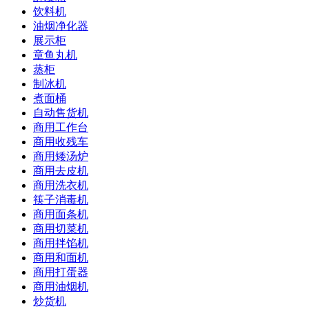
饮料机
油烟净化器
展示柜
章鱼丸机
蒸柜
制冰机
煮面桶
自动售货机
商用工作台
商用收残车
商用矮汤炉
商用去皮机
商用洗衣机
筷子消毒机
商用面条机
商用切菜机
商用拌馅机
商用和面机
商用打蛋器
商用油烟机
炒货机