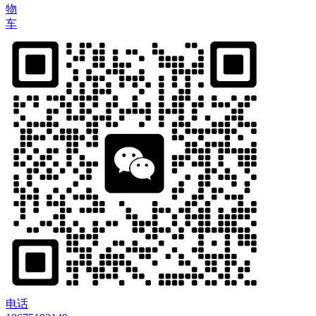
物
车
电话