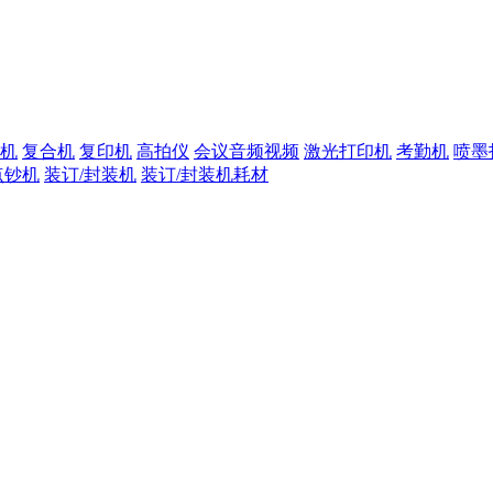
机
复合机
复印机
高拍仪
会议音频视频
激光打印机
考勤机
喷墨
点钞机
装订/封装机
装订/封装机耗材