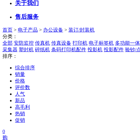
关于我们
售后服务
首页
>
电子产品
>
办公设备
>
装订/封装机
分类：
全部
安防监控
传真机
传真设备
打印机
电子标签机
多功能一体
采集器
塑封机
碎纸机
条码打印机配件
投影机
投影配件
验钞/
排序：
综合排序
销量
价格
评价数
人气
新品
高毛利
热销
促销
0
购