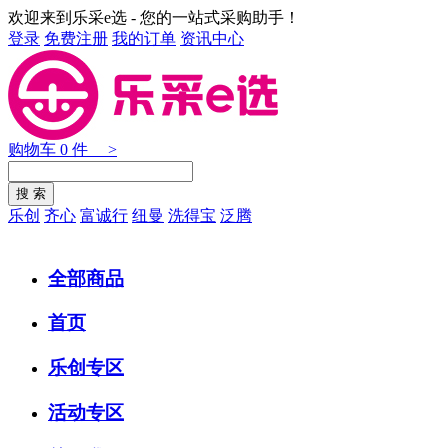
欢迎来到乐采e选 - 您的一站式采购助手！
登录
免费注册
我的订单
资讯中心
购物车
0
件 >
乐创
齐心
富诚行
纽曼
洗得宝
泛腾
全部商品
首页
乐创专区
活动专区