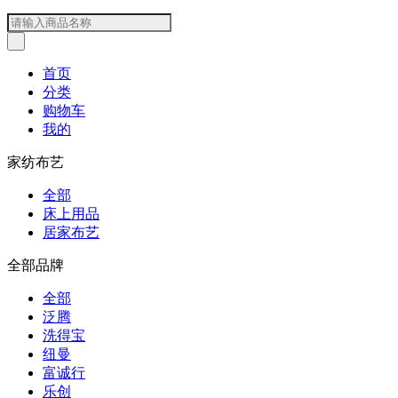
首页
分类
购物车
我的
家纺布艺
全部
床上用品
居家布艺
全部品牌
全部
泛腾
洗得宝
纽曼
富诚行
乐创