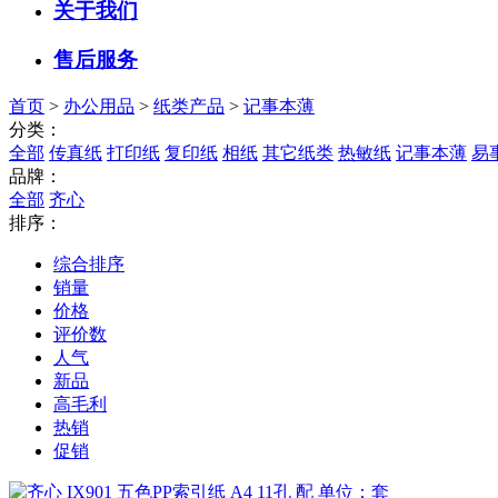
关于我们
售后服务
首页
>
办公用品
>
纸类产品
>
记事本薄
分类：
全部
传真纸
打印纸
复印纸
相纸
其它纸类
热敏纸
记事本薄
易
品牌：
全部
齐心
排序：
综合排序
销量
价格
评价数
人气
新品
高毛利
热销
促销