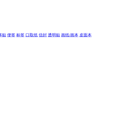
事贴
便签
标签
口取纸
信封
透明贴
画纸/画本
皮面本