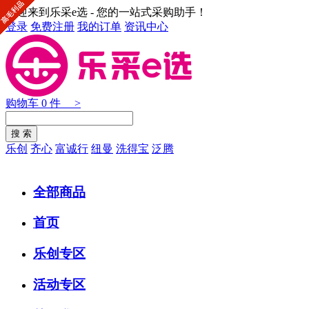
欢迎来到乐采e选 - 您的一站式采购助手！
登录
免费注册
我的订单
资讯中心
购物车
0
件 >
乐创
齐心
富诚行
纽曼
洗得宝
泛腾
全部商品
首页
乐创专区
活动专区