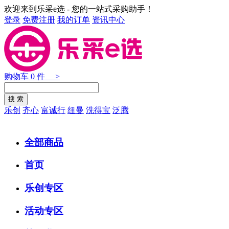
欢迎来到乐采e选 - 您的一站式采购助手！
登录
免费注册
我的订单
资讯中心
购物车
0
件 >
乐创
齐心
富诚行
纽曼
洗得宝
泛腾
全部商品
首页
乐创专区
活动专区