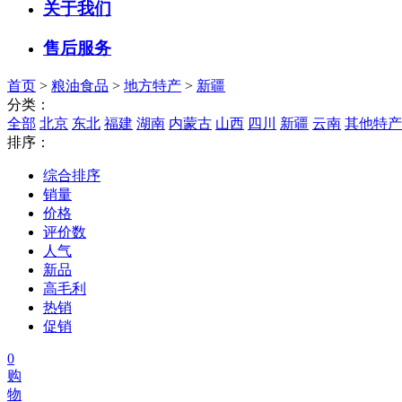
关于我们
售后服务
首页
>
粮油食品
>
地方特产
>
新疆
分类：
全部
北京
东北
福建
湖南
内蒙古
山西
四川
新疆
云南
其他特产
排序：
综合排序
销量
价格
评价数
人气
新品
高毛利
热销
促销
0
购
物