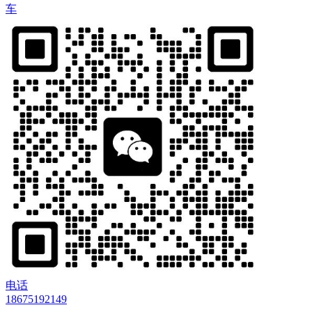
车
电话
18675192149